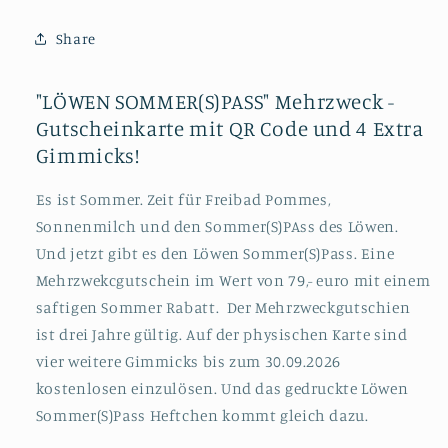
im
im
Wert
Wert
Share
von
von
79€
79€
jetzt
jetzt
"LÖWEN SOMMER(S)PASS" Mehrzweck -
für
für
Gutscheinkarte mit QR Code und 4 Extra
nur
nur
Gimmicks!
59.90
59.90
€
€
Es ist Sommer. Zeit für Freibad Pommes,
Sonnenmilch und den Sommer(S)PAss des Löwen.
Und jetzt gibt es den Löwen Sommer(S)Pass. Eine
Mehrzwekcgutschein im Wert von 79,- euro mit einem
saftigen Sommer Rabatt. Der Mehrzweckgutschien
ist drei Jahre gültig. Auf der physischen Karte sind
vier weitere Gimmicks bis zum 30.09.2026
kostenlosen einzulösen. Und das gedruckte Löwen
Sommer(S)Pass Heftchen kommt gleich dazu.