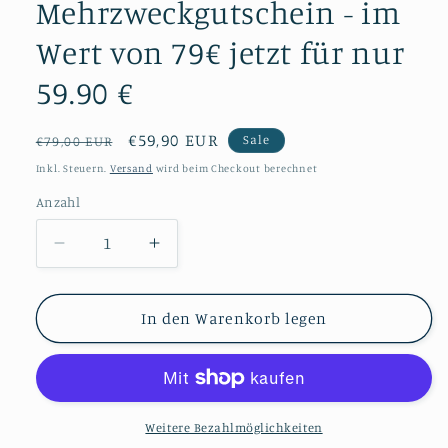
Mehrzweckgutschein - im
Wert von 79€ jetzt für nur
59.90 €
Normaler
Verkaufspreis
€59,90 EUR
Sale
€79,00 EUR
Preis
Inkl. Steuern.
Versand
wird beim Checkout berechnet
Anzahl
Verringere
Erhöhe
die
die
Menge
Menge
für
für
In den Warenkorb legen
&quot;Löwen
&quot;Löwen
Sommer(S)Pass&quot;
Sommer(S)Pass&quot;
-
-
Mehrzweckgutschein
Mehrzweckgutschein
-
-
Weitere Bezahlmöglichkeiten