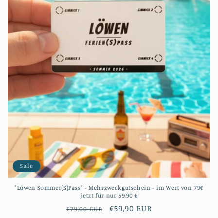
e
:
Sale
"Löwen Sommer(S)Pass" - Mehrzweckgutschein - im Wert von 79€
jetzt für nur 59.90 €
Normaler
Verkaufspreis
€59,90 EUR
€79,00 EUR