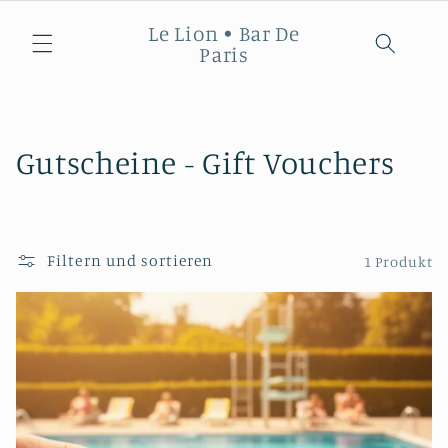
Direkt
zum
Le Lion • Bar De
Inhalt
Paris
K
Gutscheine - Gift Vouchers
a
t
Filtern und sortieren
1 Produkt
e
g
o
r
i